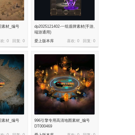
图素材_编号
dp2025121402-一组盾牌素材(手游,
端游通用)
欢: 0 回复:
0
爱上版本库
喜欢: 0 回复:
0
图素材_编号
996引擎专用高清地图素材_编号
DT000469
欢: 0 回复:
0
爱上版本库
喜欢: 0 回复:
0