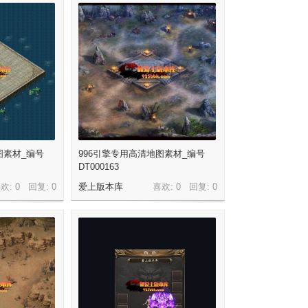
图素材_编号
996引擎专用高清地图素材_编号
DT000163
欢: 0 回复:
0
爱上版本库
喜欢: 0 回复:
0