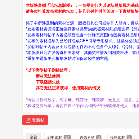
传
»
›
›
本版块遵循『论坛总版规』，一切规则行为以论坛总版规为基础
请各位打算发布素材的坛友，花几分钟的时间阅读一下素材板块
帖子中所涉及到的素材资源，版权归其公司或制作人所有，侵权请联
*发布素材资源请正确选择素材类型(如武器素材则必须选择【武
*发布素材时帖子内容必须要包含一张静态原图(地图类素材必须
*发布的素材必须为已经打包成GEE引擎专用格式，且坐标必
*发帖时帖子内容及图片包括附件内不可包含个人QQ、QQ群、
*本版块只允许发传奇相关素材、其他类容请发到相关板块，管
*重复主题版主会根据发帖时间保留较早的主题。
奇
*以下类型帖子删帖处理：
素材无法使用
下载链接失效
其它无法正常获得、使用素材的情况
*请勿回复纯数字、纯字母、纯符号、纯表情、无意义、重复、
*和谐交流分享，请勿在自己的作品和帖子中伤或侮辱他人，违
发新帖
服
全部
剑甲素材
34
首饰素材
3
怪物素材
1