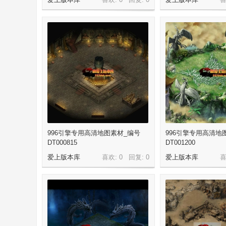
机
版
996引擎专用高清地图素材_编号
996引擎专用高清地
DT000815
DT001200
爱上版本库
喜欢: 0 回复:
0
爱上版本库
喜
-