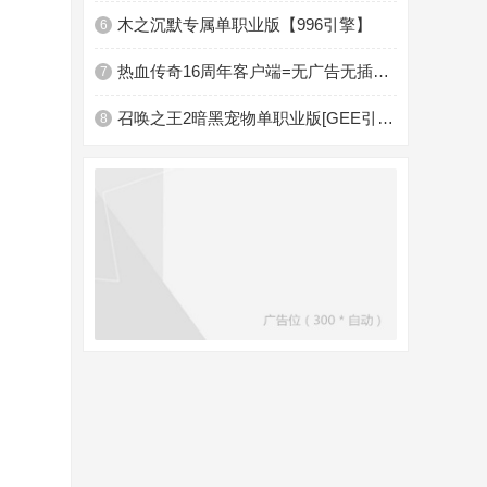
木之沉默专属单职业版【996引擎】
6
热血传奇16周年客户端=无广告无插件放心下载适合全版
7
召唤之王2暗黑宠物单职业版[GEE引擎]
8