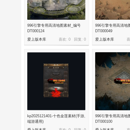
奇
996引擎专用高清地图素材_编号
996引擎专用高清地
DT000124
DT000049
爱上版本库
喜欢: 0 回复:
0
爱上版本库
喜
单
kp2025121401-十色金莲素材(手游,
996引擎专用高清地
端游通用)
DT000100
爱上版本库
喜欢: 0 回复:
0
爱上版本库
喜