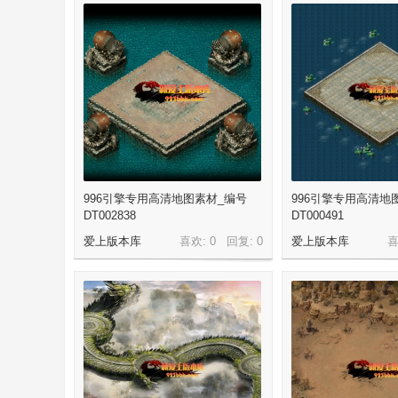
-
996引擎专用高清地图素材_编号
996引擎专用高清地
DT002838
DT000491
爱上版本库
喜欢: 0 回复:
0
爱上版本库
喜
传