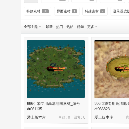
特效素材
10
界面素材
1
特殊素材
7
登录器皮
全部主题
最新
热门
热帖
精华
更多
务
996引擎专用高清地图素材_编号
996引擎专用高清地
端
dt061135
dt036823
爱上版本库
喜欢: 0 回复:
0
爱上版本库
喜