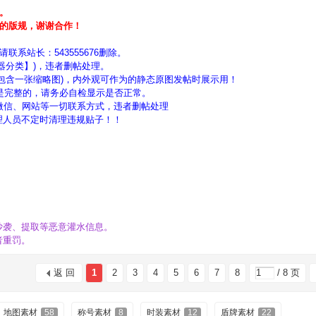
。
的版规，谢谢合作！
系站长：543555676删除。
器分类】)，违者删帖处理。
包含一张缩略图)，内外观可作为的静态原图发帖时展示用！
须是完整的，请务必自检显示是否正常。
微信、网站等一切联系方式，违者删帖处理
理人员不定时清理违规贴子！！
抄袭、提取等恶意灌水信息。
者重罚。
返 回
1
2
3
4
5
6
7
8
/ 8 页
地图素材
58
称号素材
8
时装素材
12
盾牌素材
22