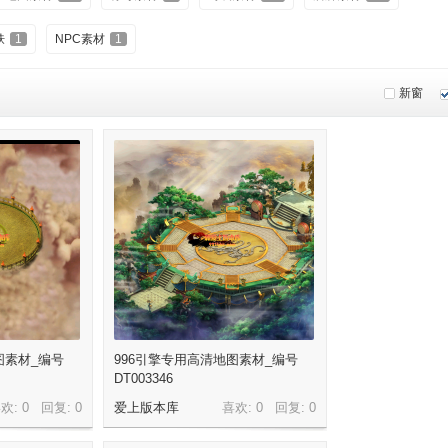
肤
1
NPC素材
1
新窗
图素材_编号
996引擎专用高清地图素材_编号
DT003346
欢: 0 回复:
0
爱上版本库
喜欢: 0 回复:
0