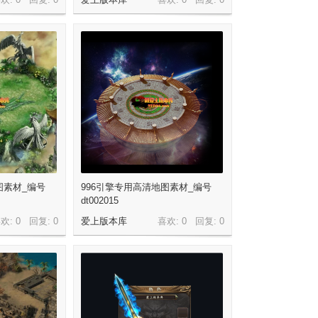
图素材_编号
996引擎专用高清地图素材_编号
dt002015
欢: 0 回复:
0
爱上版本库
喜欢: 0 回复:
0