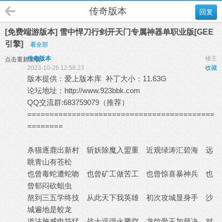
传奇版本
回复
[免费端游版本] 雪中悍刀行剑开天门专属神器单职业版[GEE
引擎]
看全部
传奇版本
楼主
点击重新加载
2023-10-26 12:58:23
收藏
版本提供：
爱上版本库
补丁大小：11.63G
论坛地址：
http://www.923bbk.com
QQ交流群:683759079（推荐）
==========================================
========
杀猫逐鹿出新村 斩妖除魔入盟重 近观绿涛汇碧海 远
眺青山有苍松
也曾毒蛇遭蛇吻 也曾矿工做苦工 也曾惊喜暴神兵 也
曾郁闷砍蛆虫
熬到三五学终技 从此天下我英雄 初次攻城显身手 沙
城遍地是蛟龙
道法施威电符猛 战士逞强火腾空 龙纹骨玉加裁决 对