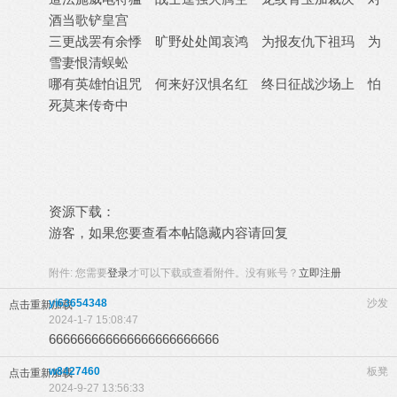
酒当歌铲皇宫
三更战罢有余悸 旷野处处闻哀鸿 为报友仇下祖玛 为
雪妻恨清蜈蚣
哪有英雄怕诅咒 何来好汉惧名红 终日征战沙场上 怕
死莫来传奇中
资源下载：
游客，如果您要查看本帖隐藏内容请
回复
附件:
您需要
登录
才可以下载或查看附件。没有账号？
立即注册
yi63654348
沙发
点击重新加载
2024-1-7 15:08:47
666666666666666666666666
w8427460
板凳
点击重新加载
2024-9-27 13:56:33